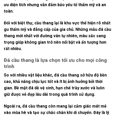
ưu diện tích nhưng vẫn đảm bảo yếu tố thẩm mỹ và an
toàn.
Đối với biệt thự, cầu thang lại là khu vực thể hiện rõ nhất
gu thẩm mỹ và đẳng cấp của gia chủ. Những
mẫu đá cầu
thang mới nhất
với đường vân tự nhiên, màu sắc sang
trọng giúp không gian trở nên nổi bật và ấn tượng hơn
rất nhiều.
Đá cầu thang là lựa chọn tối ưu cho mọi công
trình
So với nhiều vật liệu khác,
đá cầu thang
sở hữu độ bền
cao, khả năng chịu lực tốt và ít bị ảnh hưởng bởi thời
gian. Bề mặt đá dễ vệ sinh, hạn chế trầy xước và luôn
giữ được vẻ đẹp lâu dài trong quá trình sử dụng.
Ngoài ra, đá cầu thang còn mang lại cảm giác mát mẻ
vào mùa hè và tạo sự chắc chắn khi di chuyển. Đây là lý