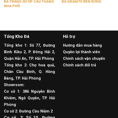
ĐÁ TRẮNG SỨ ỐP CẦU THANG
ĐÁ GRANITE ĐEN RỪNG
NHÀ PHỐ
Tổng Kho Đá
Hỗ trợ
Tổng kho 1: Số 77, Đường
Hướng dẫn mua hàng
Bình Kiều 2, P. Đông Hải 2,
Quyền lợi thành viên
Quận Hải An, TP. Hải Phòng
Chính sách vận chuyển
Tổng kho 2: Chợ hoa quả,
Chính sách đổi trả
Chân Cầu Bính, Q. Hồng
Bàng, TP. Hải Phòng
Showroom:
Cơ sở 1: 386 Nguyễn Bỉnh
Khiêm, Ngô Quyền, TP. Hải
Phòng
Cơ sở 2: Đường Cầu Niệm 2
Cơ sở 3: Số 10 Đường