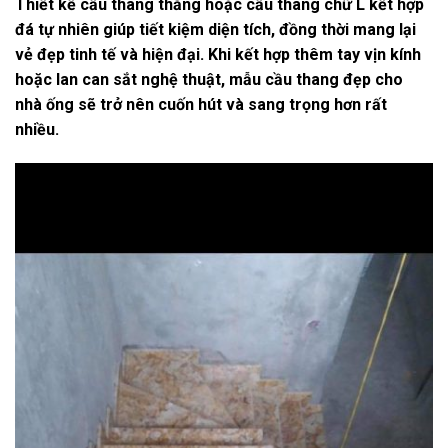
Thiết kế cầu thang thẳng hoặc cầu thang chữ L kết hợp
đá tự nhiên giúp tiết kiệm diện tích, đồng thời mang lại
vẻ đẹp tinh tế và hiện đại. Khi kết hợp thêm tay vịn kính
hoặc lan can sắt nghệ thuật,
mẫu cầu thang đẹp
cho
nhà ống sẽ trở nên cuốn hút và sang trọng hơn rất
nhiều.