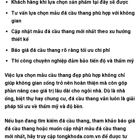
Khách hàng khi lựa chọn sản phẩm tại đây sẽ được
Tư vấn lựa chọn mẫu đá cầu thang phù hợp với không
gian
Cập nhật
mẫu đá cầu thang mới nhất
theo xu hướng
thiết kế
Báo giá đá cầu thang rõ ràng tối ưu chi phí
Thi công chuyên nghiệp đảm bảo tiến độ và thẩm mỹ
Việc lựa chọn
mẫu cầu thang đẹp
phù hợp không chỉ
giúp không gian sống trở nên hoàn thiện mà còn góp
phần nâng cao giá trị lâu dài cho ngôi nhà. Dù là nhà
ống, biệt thự hay chung cư, đá cầu thang vẫn luôn là giải
pháp tối ưu về thẩm mỹ và độ bền.
Nếu bạn đang tìm kiếm
đá cầu thang
, tham khảo
báo giá
đá cầu thang
hoặc muốn cập nhật
mẫu đá cầu thang
mới nhất
, hãy truy cập
tongkhoda.com.vn
để được tư