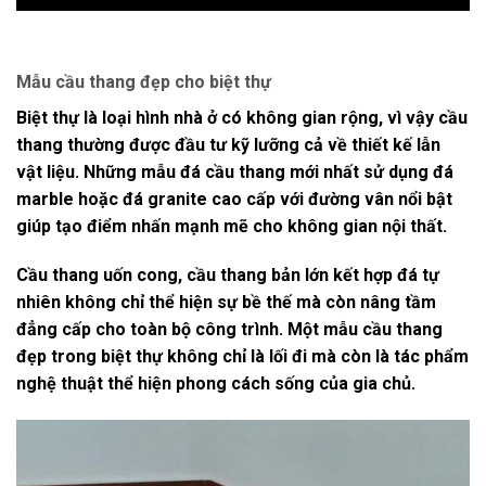
Mẫu cầu thang đẹp cho biệt thự
Biệt thự là loại hình nhà ở có không gian rộng, vì vậy cầu
thang thường được đầu tư kỹ lưỡng cả về thiết kế lẫn
vật liệu. Những
mẫu đá cầu thang mới nhất
sử dụng đá
marble hoặc đá granite cao cấp với đường vân nổi bật
giúp tạo điểm nhấn mạnh mẽ cho không gian nội thất.
Cầu thang uốn cong, cầu thang bản lớn kết hợp đá tự
nhiên không chỉ thể hiện sự bề thế mà còn nâng tầm
đẳng cấp cho toàn bộ công trình. Một
mẫu cầu thang
đẹp
trong biệt thự không chỉ là lối đi mà còn là tác phẩm
nghệ thuật thể hiện phong cách sống của gia chủ.