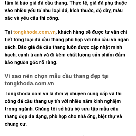
tâm là
báo giá đá cầu thang
. Thực tế, giá đá phụ thuộc
vào nhiều yếu tố như loại đá, kích thước, độ dày, màu
sắc và yêu cầu thi công.
Tại
tongkhoda.com.vn
, khách hàng sẽ được tư vấn chi
tiết từng loại đá cầu thang phù hợp với nhu cầu và ngân
sách. Báo giá đá cầu thang luôn được cập nhật minh
bạch, cạnh tranh và đi kèm chất lượng sản phẩm đảm
bảo nguồn gốc rõ ràng.
Vì sao nên chọn mẫu cầu thang đẹp tại
tongkhoda.com.vn
Tongkhoda.com.vn là đơn vị chuyên cung cấp và thi
công đá cầu thang uy tín với nhiều năm kinh nghiệm
trong ngành. Chúng tôi sở hữu bộ sưu tập
mẫu cầu
thang đẹp
đa dạng, phù hợp cho nhà ống, biệt thự và
chung cư.