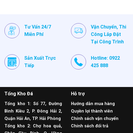
Tư Vấn 24/7
Vận Chuyển, Thi
Miễn Phí
Công Lắp Đặt
Tại Công Trình
Sản Xuất Trực
Hotline: 0922
Tiếp
425 888
Tổng Kho Đá
Hỗ trợ
Tổng kho 1: Số 77, Đường
Hướng dẫn mua hàng
Bình Kiều 2, P. Đông Hải 2,
Quyền lợi thành viên
Quận Hải An, TP. Hải Phòng
Chính sách vận chuyển
Tổng kho 2: Chợ hoa quả,
Chính sách đổi trả