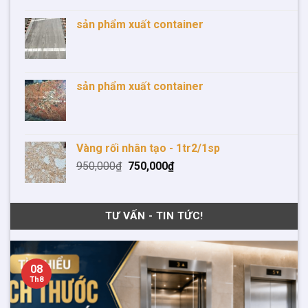
sản phẩm xuất container
sản phẩm xuất container
Vàng rối nhân tạo - 1tr2/1sp
950,000
₫
750,000
₫
TƯ VẤN - TIN TỨC!
08
Th8