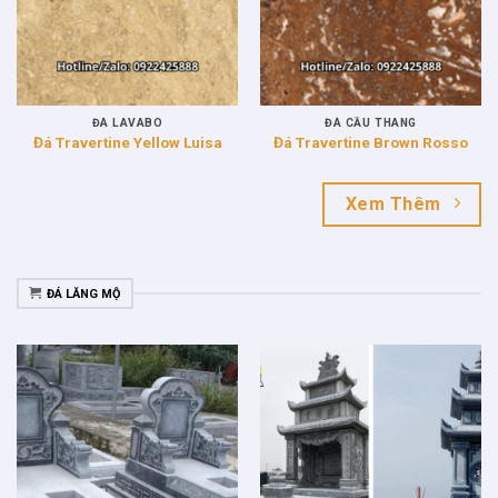
ĐÁ LAVABO
ĐÁ CẦU THANG
Đá Travertine Yellow Luisa
Đá Travertine Brown Rosso
Xem Thêm
ĐÁ LĂNG MỘ