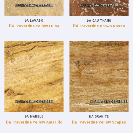
ĐÁ LAVABO
ĐÁ CẦU THANG
Đá Travertine Yellow Luisa
Đá Travertine Brown Rosso
ĐÁ MARBLE
ĐÁ GRANITE
Đá Travertine Yellow Amarillo
Đá Travertine Yellow Scapas