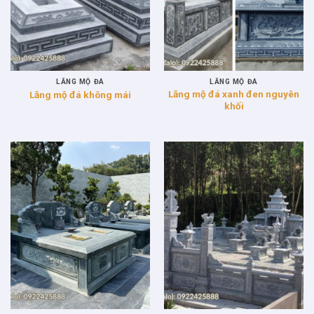
LĂNG MỘ ĐÁ
LĂNG MỘ ĐÁ
Lăng mộ đá xanh đen nguyên
Lăng mộ đá không mái
khối