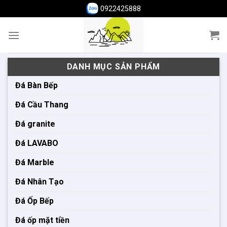
Skip
0922425888
to
content
DANH MỤC SẢN PHẨM
Đá Bàn Bếp
Đá Cầu Thang
Đá granite
Đá LAVABO
Đá Marble
Đá Nhân Tạo
Đá Ốp Bếp
Đá ốp mặt tiền