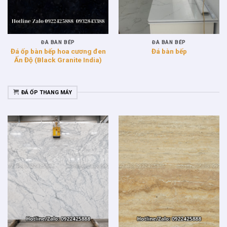
ĐÁ BÀN BẾP
ĐÁ BÀN BẾP
Đá ốp bàn bếp hoa cương đen
Đá bàn bếp
Ấn Độ (Black Granite India)
ĐÁ ỐP THANG MÁY