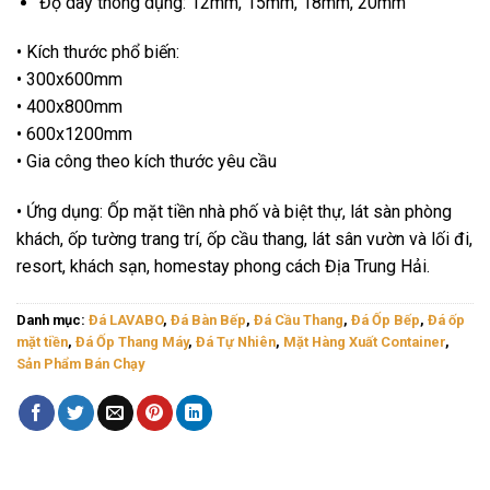
Độ dày thông dụng: 12mm, 15mm, 18mm, 20mm
• Kích thước phổ biến:
• 300x600mm
• 400x800mm
• 600x1200mm
• Gia công theo kích thước yêu cầu
• Ứng dụng: Ốp mặt tiền nhà phố và biệt thự, lát sàn phòng
khách, ốp tường trang trí, ốp cầu thang, lát sân vườn và lối đi,
resort, khách sạn, homestay phong cách Địa Trung Hải.
Danh mục:
Đá LAVABO
,
Đá Bàn Bếp
,
Đá Cầu Thang
,
Đá Ốp Bếp
,
Đá ốp
mặt tiền
,
Đá Ốp Thang Máy
,
Đá Tự Nhiên
,
Mặt Hàng Xuất Container
,
Sản Phẩm Bán Chạy