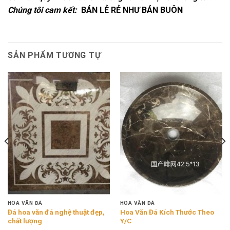
Chúng tôi cam kết:
BÁN LẺ RẺ NHƯ BÁN BUÔN
SẢN PHẨM TƯƠNG TỰ
HOA VĂN ĐÁ
HOA VĂN ĐÁ
Đá hoa văn đá nghệ thuật đẹp,
Hoa Văn Đá Kích Thước Theo
chất lượng
Y/C