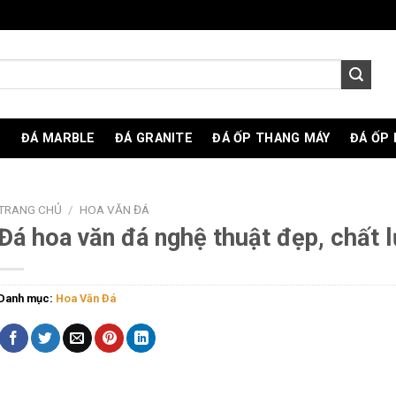
O
ĐÁ MARBLE
ĐÁ GRANITE
ĐÁ ỐP THANG MÁY
ĐÁ ỐP
TRANG CHỦ
/
HOA VĂN ĐÁ
Đá hoa văn đá nghệ thuật đẹp, chất 
Danh mục:
Hoa Văn Đá