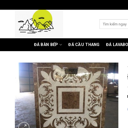
Skip
to
content
Tìm
kiếm:
ĐÁ BÀN BẾP
ĐÁ CẦU THANG
ĐÁ LAVAB