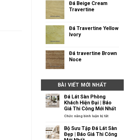
Đá Beige Cream
Travertine
Đá Travertine Yellow
Ivory
Đá travertine Brown
Noce
BÀI VIẾT MỚI NHẤT
Đá Lát Sàn Phòng
Khách Hiện Đại | Báo
Giá Thi Công Mới Nhất
ở
Chức năng bình luận bị tắt
Đá
Lát
Bộ Sưu Tập Đá Lát Sàn
Sàn
Đẹp | Báo Giá Thi Công
Phòng