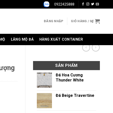
0922425888
ĐĂNG NHẬP
GIỎ HÀNG /
0
₫
 MỘ
LĂNG MỘ ĐÁ
HÀNG XUẤT CONTAINER
SẢN PHẨM
lượng
Đá Hoa Cương
Thunder White
Đá Beige Travertine