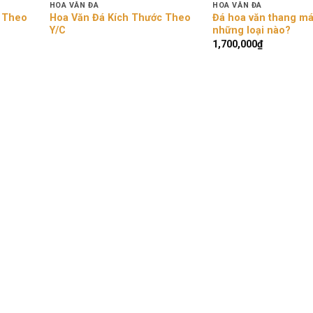
HOA VĂN ĐÁ
HOA VĂN ĐÁ
c Theo
Hoa Văn Đá Kích Thước Theo
Đá hoa văn thang má
Y/C
những loại nào?
1,700,000
₫