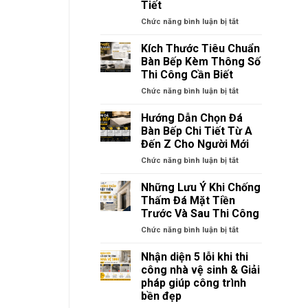
Tiết
Cầu
Cầu
Thang
Thang
ở
Chức năng bình luận bị tắt
Và
Nên
Những
Dùng
Kích Thước Tiêu Chuẩn
Yêu
Đá
Bàn Bếp Kèm Thông Số
Cầu
Tự
Thi Công Cần Biết
Quan
Nhiên
Trọng
ở
Chức năng bình luận bị tắt
Hay
Cần
Kích
Nhân
Biết
Thước
Tạo
Hướng Dẫn Chọn Đá
Tiêu
Cho
Bàn Bếp Chi Tiết Từ A
Chuẩn
Cầu
Đến Z Cho Người Mới
Bàn
Thang?
ở
Chức năng bình luận bị tắt
Bếp
So
Hướng
Kèm
Sánh
Dẫn
Thông
Chi
Những Lưu Ý Khi Chống
Chọn
Số
Tiết
Thấm Đá Mặt Tiền
Đá
Thi
Trước Và Sau Thi Công
Bàn
Công
ở
Chức năng bình luận bị tắt
Bếp
Cần
Những
Chi
Biết
Lưu
Tiết
Nhận diện 5 lỗi khi thi
Ý
Từ
công nhà vệ sinh & Giải
Khi
A
pháp giúp công trình
Chống
Đến
bền đẹp
Thấm
Z