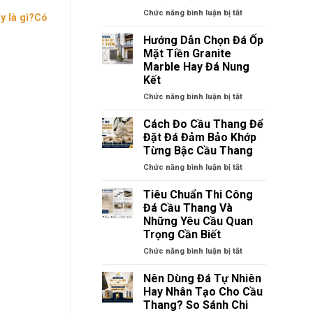
Công
L
Mới
ở
Chức năng bình luận bị tắt
y là gì?Có
Trọn
Nhất
Cách
Gói
Đo
Hướng Dẫn Chọn Đá Ốp
Hỗ
Kích
Mặt Tiền Granite
Trợ
Thước
Marble Hay Đá Nung
Thiết
Cầu
Kết
Kế
Thang
Miễn
Trước
ở
Chức năng bình luận bị tắt
Phí
Khi
Hướng
Thi
Dẫn
Cách Đo Cầu Thang Để
Công
Chọn
Đặt Đá Đảm Bảo Khớp
Theo
Đá
Từng Bậc Cầu Thang
Tiêu
Ốp
Chuẩn
ở
Chức năng bình luận bị tắt
Mặt
Mới
Cách
Tiền
Đo
Granite
Tiêu Chuẩn Thi Công
Cầu
Marble
Đá Cầu Thang Và
Thang
Hay
Những Yêu Cầu Quan
Để
Đá
Trọng Cần Biết
Đặt
Nung
Đá
Kết
ở
Chức năng bình luận bị tắt
Đảm
Tiêu
Bảo
Chuẩn
Nên Dùng Đá Tự Nhiên
Khớp
Thi
Hay Nhân Tạo Cho Cầu
Từng
Công
Thang? So Sánh Chi
Bậc
Đá