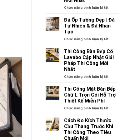
Mới Nhất
Khách
ở
Chức năng bình luận bị tắt
Hiện
Bộ
Đại
Sưu
|
Đá Ốp Tường Đẹp | Đá
Tập
Báo
Tự Nhiên & Đá Nhân
Đá
Giá
Tạo
Lát
Thi
ở
Chức năng bình luận bị tắt
Sàn
Công
Đá
Đẹp
Mới
Ốp
|
Nhất
Thi Công Bàn Bếp Có
Tường
Báo
Lavabo Cập Nhật Giải
Đẹp
Giá
Pháp Thi Công Mới
|
Thi
Nhất
Đá
Công
Tự
Mới
ở
Chức năng bình luận bị tắt
Nhiên
Nhất
Thi
&
Công
Thi Công Mặt Bàn Bếp
Đá
Bàn
Chữ L Trọn Gói Hỗ Trợ
Nhân
Bếp
Thiết Kế Miễn Phí
Tạo
Có
ở
Chức năng bình luận bị tắt
Lavabo
Thi
Cập
Công
Nhật
Cách Đo Kích Thước
Mặt
Giải
Cầu Thang Trước Khi
Bàn
Pháp
Thi Công Theo Tiêu
Bếp
Thi
Chuẩn Mới
Chữ