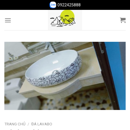
Skip
0922425888
to
content
TRANG CHỦ
/
ĐÁ LAVABO