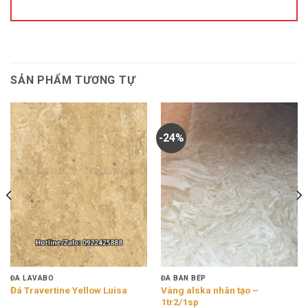
SẢN PHẨM TƯƠNG TỰ
-24%
ĐÁ LAVABO
ĐÁ BÀN BẾP
Vàng alska nhân tạo –
Đá Travertine Yellow Luisa
1tr2/1sp