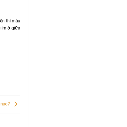
iển thị màu
film ở giữa
ế nào?