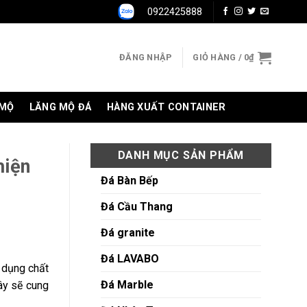
0922425888
ĐĂNG NHẬP
GIỎ HÀNG /
0
₫
 MỘ
LĂNG MỘ ĐÁ
HÀNG XUẤT CONTAINER
DANH MỤC SẢN PHẨM
hiện
Đá Bàn Bếp
Đá Cầu Thang
Đá granite
Đá LAVABO
 dụng chất
Đá Marble
ây sẽ cung