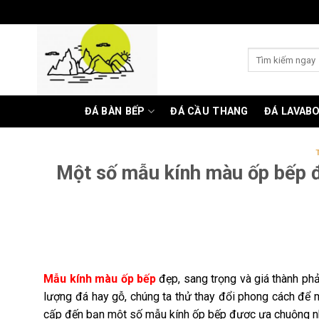
Skip
to
content
Tìm
kiếm:
ĐÁ BÀN BẾP
ĐÁ CẦU THANG
ĐÁ LAVAB
Một số mẫu kính màu ốp bếp đ
Mẫu kính màu ốp bếp
đẹp, sang trọng và giá thành ph
lượng đá hay gỗ, chúng ta thử thay đổi phong cách để 
cấp đến bạn một số mẫu kính ốp bếp được ưa chuộng nh