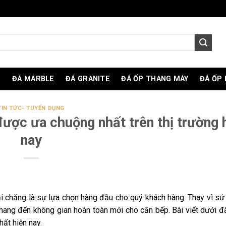
O
ĐÁ MARBLE
ĐÁ GRANITE
ĐÁ ỐP THANG MÁY
ĐÁ ỐP
TIN TỨC- TUYỂN DỤNG
ược ưa chuộng nhất trên thị trường 
nay
ải chăng là sự lựa chọn hàng đầu cho quý khách hàng. Thay vì sử
mang đến không gian hoàn toàn mới cho căn bếp. Bài viết dưới đ
ất hiện nay.