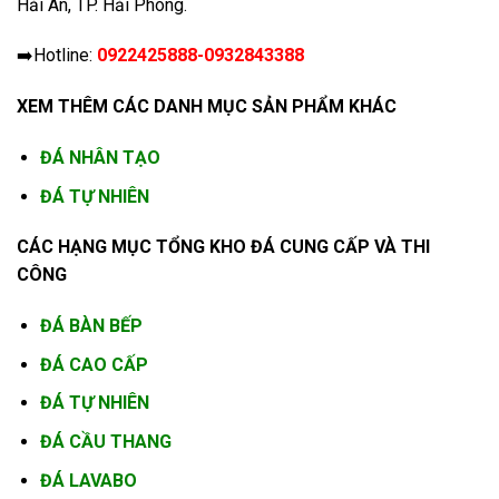
Hải An, TP. Hải Phòng.
➡️Hotline:
0922425888-0932843388
XEM THÊM CÁC DANH MỤC SẢN PHẨM KHÁC
ĐÁ NHÂN TẠO
ĐÁ TỰ NHIÊN
CÁC HẠNG MỤC TỔNG KHO ĐÁ CUNG CẤP VÀ THI
CÔNG
ĐÁ BÀN BẾP
ĐÁ CAO CẤP
ĐÁ TỰ NHIÊN
ĐÁ CẦU THANG
ĐÁ LAVABO