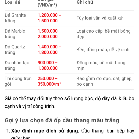
Loại đá
Ghi chú
(VNĐ/m²)
Đá Granite
1.200.000 –
Tùy loại vân và xuất xứ
trắng
1.500.000
Đá Marble
1.500.000 –
Loại cao cấp, bề mặt bóng
trắng
2.000.000
đẹp
Đá Quartz
1.400.000 –
Bền, đồng màu, dễ vệ sinh
trắng
1.800.000
Đá nhân tạo
900.000 –
Đồng màu, bề mặt bóng
trắng
1.300.000
mịn
Thi công trọn
250.000 –
Bao gồm đo đạc, cắt, ghép,
gói
350.000/m²
bo cạnh
Giá có thể thay đổi tùy theo số lượng bậc, độ dày đá, kiểu bo
cạnh và vị trí công trình.
Gợi ý lựa chọn đá ốp cầu thang màu trắng
Xác định mục đích sử dụng:
Cầu thang, bàn bếp hay
quầy bar.