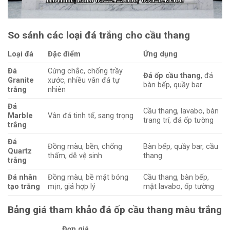
So sánh các loại đá trắng cho cầu thang
Loại đá
Đặc điểm
Ứng dụng
Đá
Cứng chắc, chống trầy
Đá ốp cầu thang
, đá
Granite
xước, nhiều vân đá tự
bàn bếp, quầy bar
trắng
nhiên
Đá
Cầu thang, lavabo, bàn
Marble
Vân đá tinh tế, sang trọng
trang trí, đá ốp tường
trắng
Đá
Đồng màu, bền, chống
Bàn bếp, quầy bar, cầu
Quartz
thấm, dễ vệ sinh
thang
trắng
Đá nhân
Đồng màu, bề mặt bóng
Cầu thang, bàn bếp,
tạo trắng
mịn, giá hợp lý
mặt lavabo, ốp tường
Bảng giá tham khảo đá ốp cầu thang màu trắng
Đơn giá