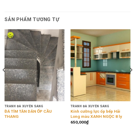
SẢN PHẨM TƯƠNG TỰ
TRANH ĐÁ XUYÊN SÁNG
TRANH ĐÁ XUYÊN SÁNG
ĐÁ TÍM TÂN DÂN ỐP CẦU
Kính cường lực ốp bếp Hải
THANG
Long màu XANH NGỌC 8 ly
650,000
₫