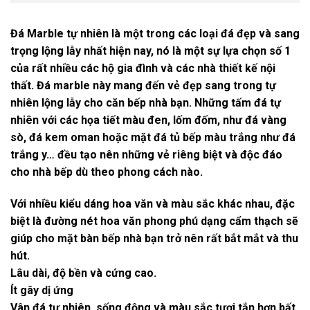
Đá Marble tự nhiên là một trong các loại đá đẹp và sang
trọng lộng lẫy nhất hiện nay, nó là một sự lựa chọn số 1
của rất nhiều các hộ gia đình và các nhà thiết kế nội
thất. Đá marble này mang đến vẻ đẹp sang trong tự
nhiên lộng lẫy cho căn bếp nhà bạn. Những tấm đá tự
nhiên với các họa tiết màu đen, lốm đốm,
như đá vàng
sò
, đá kem oman hoặc
mặt đá tủ bếp màu trắng
như đá
trắng y… đều tạo nên những vẻ riêng biệt và độc đáo
cho nhà bếp dù theo phong cách nào.
Với nhiều kiểu dáng hoa văn và màu sắc khác nhau, đặc
biệt là đường nét hoa văn phong phú dạng cẩm thạch sẽ
giúp cho mặt bàn bếp nhà bạn trở nên rất bắt mắt và thu
hút.
Lâu dài, độ bền và cứng cao.
Ít gây dị ứng
Vân đá tự nhiên, sống động và màu sắc tươi tắn hơn bất