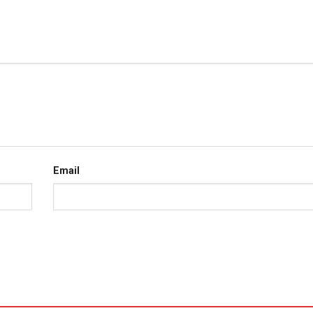
Email