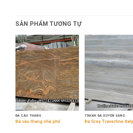
SẢN PHẨM TƯƠNG TỰ
ĐÁ CẦU THANG
TRANH ĐÁ XUYÊN SÁNG
Đá cầu thang nhà phố
Đá Grey Travertine Ital