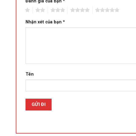
Đánh giá của bạn
*
1
2
3
4
5
Nhận xét của bạn
*
Tên