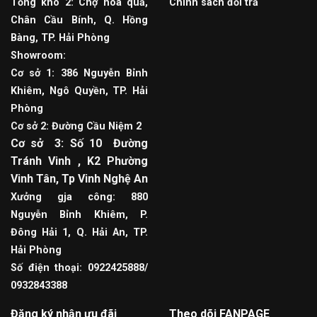
Tổng kho 2: Chợ hoa quả,
Chính sách đổi trả
Chân Cầu Bính, Q. Hồng
Bàng, TP. Hải Phòng
Showroom:
Cơ sở 1: 386 Nguyễn Bỉnh
Khiêm, Ngô Quyền, TP. Hải
Phòng
Cơ sở 2: Đường Cầu Niệm 2
Cơ sở 3: Số 10 Đường
Tránh Vinh , K2 Phường
Vinh Tân, Tp Vinh Nghệ An
Xưởng gja công: 880
Nguyễn Bỉnh Khiêm, P.
Đông Hải 1, Q. Hải An, TP.
Hải Phòng
Số điện thoại: 0922425888/
0932843388
Đăng ký nhận ưu đãi
Theo dõi FANPAGE