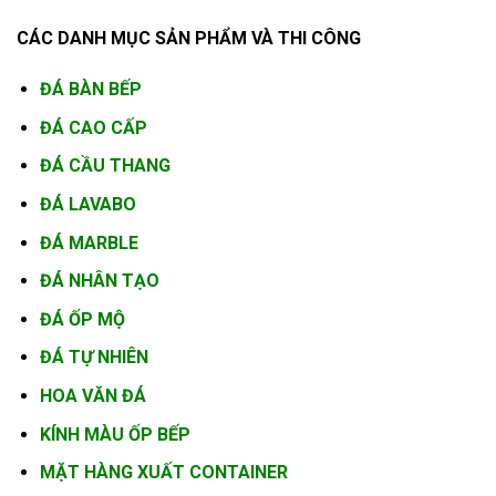
CÁC DANH MỤC SẢN PHẨM VÀ THI CÔNG
ĐÁ BÀN BẾP
ĐÁ CAO
CẤP
ĐÁ CẦU THANG
ĐÁ LAVABO
ĐÁ MARBLE
ĐÁ NHÂN TẠO
ĐÁ
ỐP MỘ
ĐÁ TỰ NHIÊN
HOA VĂN ĐÁ
KÍNH MÀU
ỐP BẾP
MẶT HÀNG XUẤT CONTAINER