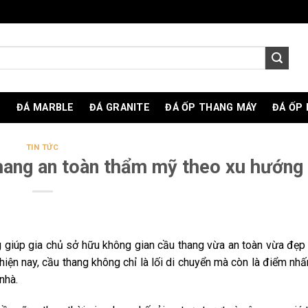
O
ĐÁ MARBLE
ĐÁ GRANITE
ĐÁ ỐP THANG MÁY
ĐÁ ỐP
TIN TỨC
hang an toàn thẩm mỹ theo xu hướng
g giúp gia chủ sở hữu không gian cầu thang vừa an toàn vừa đẹp
kế hiện nay, cầu thang không chỉ là lối di chuyển mà còn là điểm n
nhà.