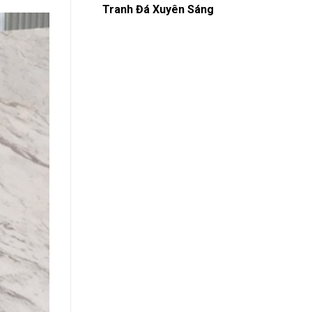
Tranh Đá Xuyên Sáng