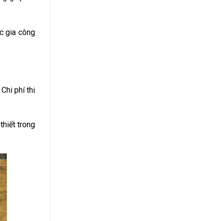
c gia công
Chi phí thi
thiết trong