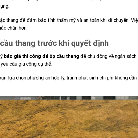
dụng.
c thang để đảm bảo tính thẩm mỹ và an toàn khi di chuyển. Việ
hắc chắn hơn.
cầu thang trước khi quyết định
kỹ
báo giá thi công đá ốp cầu thang
để chủ động về ngân sách. 
yêu cầu gia công cụ thể.
ạn lựa chọn phương án hợp lý, tránh phát sinh chi phí không cần 