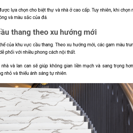
ược lựa chọn cho biệt thự và nhà ở cao cấp. Tuy nhiên, khi chọn 
bóng và màu sắc của đá.
cầu thang theo xu hướng mới
thể của khu vực cầu thang. Theo xu hướng mới, các gam màu trun
ễ phối với nhiều phong cách nội thất.
 nhà và lan can sẽ giúp không gian liền mạch và sang trọng hơn
g nhỏ và thiếu ánh sáng tự nhiên.