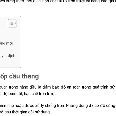
n vững theo thời gian, hạn chế rủi ro trơn trượt và nâng cao giá t
ớng mới
uyết định
 ốp cầu thang
uan trọng hàng đầu là đảm bảo độ an toàn trong quá trình sử
 độ bám tốt, hạn chế trơn trượt.
 nhám nhẹ hoặc được xử lý chống trơn. Những dòng đá có độ cứng 
vỡ sau thời gian dài sử dụng.