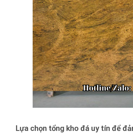
Lựa chọn tổng kho đá uy tín để đ