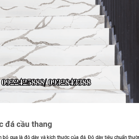
c đá cầu thang
 bỏ qua là độ dày và kích thước của đá. Độ dày tiêu chuẩn thườ