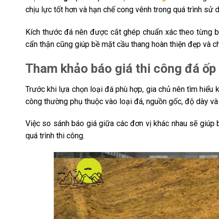
chịu lực tốt hơn và hạn chế cong vênh trong quá trình sử 
Kích thước đá nên được cắt ghép chuẩn xác theo từng bậ
cẩn thận cũng giúp bề mặt cầu thang hoàn thiện đẹp và c
Tham khảo báo giá thi công đá ốp 
Trước khi lựa chọn loại đá phù hợp, gia chủ nên tìm hiểu 
công thường phụ thuộc vào loại đá, nguồn gốc, độ dày và 
Việc so sánh báo giá giữa các đơn vị khác nhau sẽ giúp b
quá trình thi công.