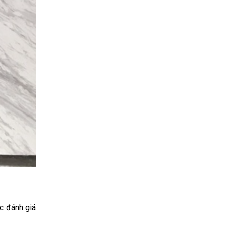
c đánh giá