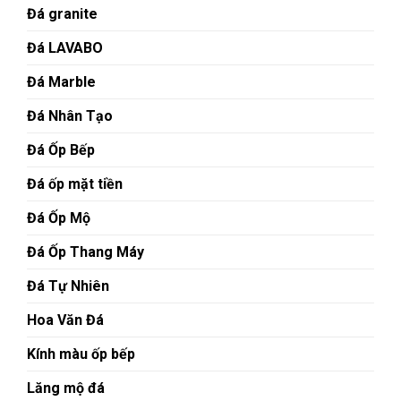
Đá granite
Đá LAVABO
Đá Marble
Đá Nhân Tạo
Đá Ốp Bếp
Đá ốp mặt tiền
Đá Ốp Mộ
Đá Ốp Thang Máy
Đá Tự Nhiên
Hoa Văn Đá
Kính màu ốp bếp
Lăng mộ đá