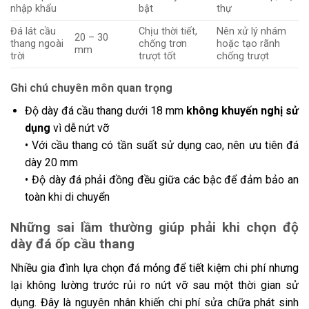
nhập khẩu
bật
thự
Đá lát cầu
Chịu thời tiết,
Nên xử lý nhám
20 – 30
thang ngoài
chống trơn
hoặc tạo rãnh
mm
trời
trượt tốt
chống trượt
Ghi chú chuyên môn quan trọng
Độ dày đá cầu thang dưới 18 mm
không khuyến nghị sử
dụng
vì dễ nứt vỡ
• Với cầu thang có tần suất sử dụng cao, nên ưu tiên đá
dày 20 mm
• Độ dày đá phải đồng đều giữa các bậc để đảm bảo an
toàn khi di chuyển
Những sai lầm thường giúp phải khi chọn độ
dày đá ốp cầu thang
Nhiều gia đình lựa chọn đá mỏng để tiết kiệm chi phí nhưng
lại không lường trước rủi ro nứt vỡ sau một thời gian sử
dụng. Đây là nguyên nhân khiến chi phí sửa chữa phát sinh