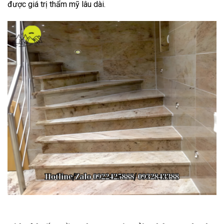
được giá trị thẩm mỹ lâu dài.