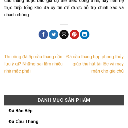
cầu thang hoặc báo giá cụ thể theo công trình, hãy liên hệ
trực tiếp tổng kho đá uy tín để được hỗ trợ chính xác và
nhanh chóng.
Thi công đá ốp cầu thang cần
Đá cầu thang hợp phong thủy
lưu ý gì? Những sai lầm nhiều
giúp thu hút tài lộc và may
nhà mắc phải
mắn cho gia chủ
DANH MỤC SẢN PHẨM
Đá Bàn Bếp
Đá Cầu Thang