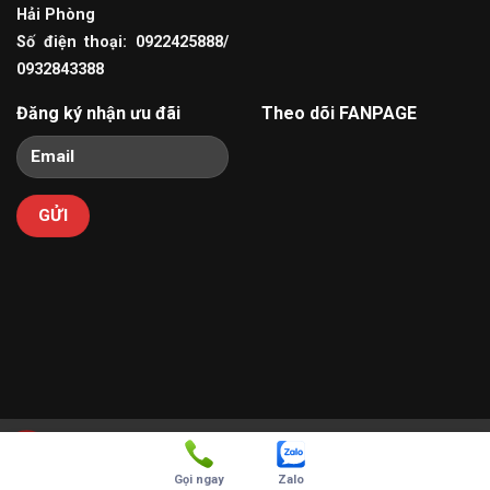
Hải Phòng
Số điện thoại: 0922425888/
0932843388
Đăng ký nhận ưu đãi
Theo dõi FANPAGE
Copyright 2026 ©
Dịch vụ quản trị website
và
Thiết kế
0922425888
Webite
bởi VinaSite.com.vn
Gọi ngay
Zalo