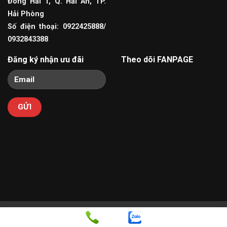
Đông Hải 1, Q. Hải An, TP.
Hải Phòng
Số điện thoại: 0922425888/
0932843388
Đăng ký nhận ưu đãi
Theo dõi FANPAGE
Copyright 2026 ©
Dịch vụ quản trị website
và
Thiết kế
0922425888
Webite
bởi VinaSite.com.vn