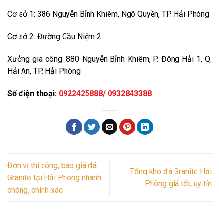
Cơ sở 1: 386 Nguyễn Bỉnh Khiêm, Ngô Quyền, TP. Hải Phòng
Cơ sở 2: Đường Cầu Niệm 2
Xưởng gia công: 880 Nguyễn Bỉnh Khiêm, P. Đông Hải 1, Q.
Hải An, TP. Hải Phòng
Số điện thoại:
0922425888/ 0932843388
Đơn vị thi công, báo giá đá
Tổng kho đá Granite Hải
Granite tại Hải Phòng nhanh
Phòng giá tốt, uy tín
chóng, chính xác