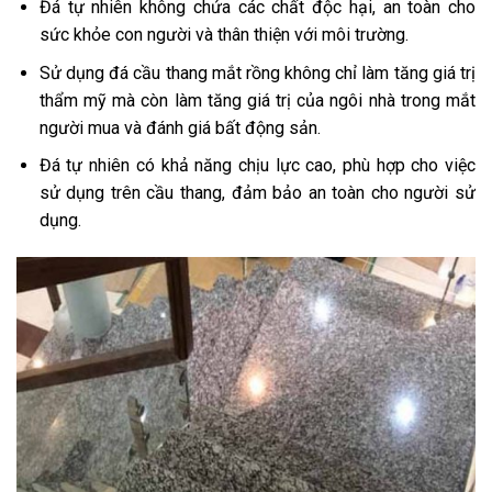
Đá tự nhiên không chứa các chất độc hại, an toàn cho
sức khỏe con người và thân thiện với môi trường.
Sử dụng đá cầu thang mắt rồng không chỉ làm tăng giá trị
thẩm mỹ mà còn làm tăng giá trị của ngôi nhà trong mắt
người mua và đánh giá bất động sản.
Đá tự nhiên có khả năng chịu lực cao, phù hợp cho việc
sử dụng trên cầu thang, đảm bảo an toàn cho người sử
dụng.