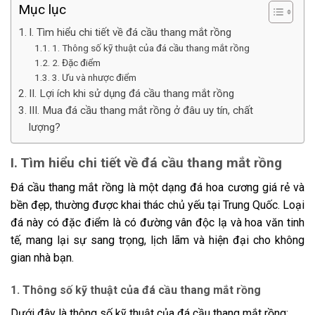
Mục lục
I. Tìm hiểu chi tiết về đá cầu thang mắt rồng
1. Thông số kỹ thuật của đá cầu thang mắt rồng
2. Đặc điểm
3. Ưu và nhược điểm
II. Lợi ích khi sử dụng đá cầu thang mắt rồng
III. Mua đá cầu thang mắt rồng ở đâu uy tín, chất
lượng?
I. Tìm hiểu chi tiết về đá cầu thang mắt rồng
Đá cầu thang mắt rồng là một dạng đá hoa cương giá rẻ và
bền đẹp, thường được khai thác chủ yếu tại Trung Quốc. Loại
đá này có đặc điểm là có đường vân độc lạ và hoa văn tinh
tế, mang lại sự sang trọng, lịch lãm và hiện đại cho không
gian nhà bạn.
1. Thông số kỹ thuật của đá cầu thang mắt rồng
Dưới đây là thông số kỹ thuật của đá cầu thang mắt rồng: