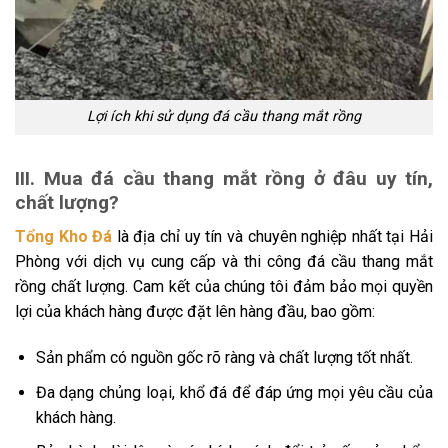
Lợi ích khi sử dụng đá cầu thang mắt rồng
III. Mua đá cầu thang mắt rồng ở đâu uy tín,
chất lượng?
Tổng Kho Đá
là địa chỉ uy tín và chuyên nghiệp nhất tại Hải
Phòng với dịch vụ cung cấp và thi công đá cầu thang mắt
rồng chất lượng. Cam kết của chúng tôi đảm bảo mọi quyền
lợi của khách hàng được đặt lên hàng đầu, bao gồm:
Sản phẩm có nguồn gốc rõ ràng và chất lượng tốt nhất.
Đa dạng chủng loại, khổ đá để đáp ứng mọi yêu cầu của
khách hàng.