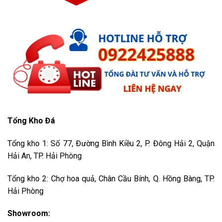
Tổng Kho Đá
Tổng kho 1: Số 77, Đường Bình Kiều 2, P. Đông Hải 2, Quận
Hải An, TP. Hải Phòng
Tổng kho 2: Chợ hoa quả, Chân Cầu Bính, Q. Hồng Bàng, TP.
Hải Phòng
Showroom: