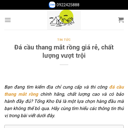
Skip
0922425888
to
content
TIN TỨC
Đá cầu thang mắt rồng giá rẻ, chất
lượng vượt trội
Bạn đang tìm kiếm địa chỉ cung cấp và thi công
đá cầu
thang mắt rồng
chính hãng, chất lượng cao và có bảo
hành đầy đủ? Tổng Kho Đá là một lựa chọn hàng đầu mà
bạn không thể bỏ qua. Hãy cùng tìm hiểu các thông tin thú
vị trong bài viết dưới đây.