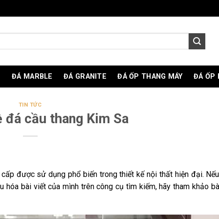
O
ĐÁ MARBLE
ĐÁ GRANITE
ĐÁ ỐP THANG MÁY
ĐÁ ỐP
TIN TỨC
ề đá cầu thang Kim Sa
cấp được sử dụng phổ biến trong thiết kế nội thất hiện đại. Nế
u hóa bài viết của mình trên công cụ tìm kiếm, hãy tham khảo bà