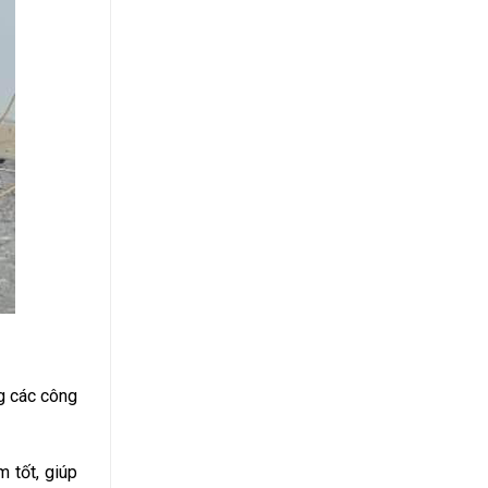
ng các công
 tốt, giúp