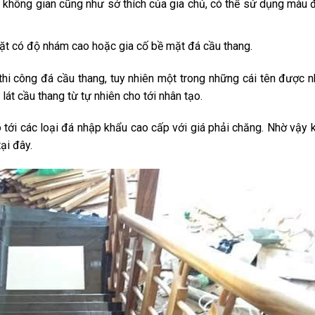
i không gian cũng như sở thích của gia chủ, có thể sử dụng màu 
mặt có độ nhám cao hoặc gia cố bề mặt đá cầu thang.
 thi công đá cầu thang, tuy nhiên một trong những cái tên được 
át cầu thang từ tự nhiên cho tới nhân tạo.
ho tới các loại đá nhập khẩu cao cấp với giá phải chăng. Nhờ vậy
̣i đây.