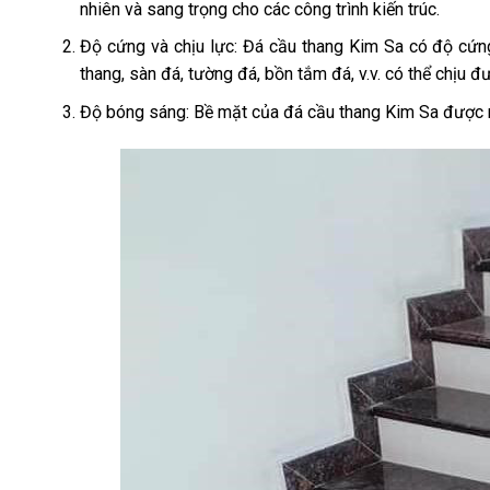
nhiên và sang trọng cho các công trình kiến trúc.
Độ cứng và chịu lực: Đá cầu thang Kim Sa có độ cứn
thang, sàn đá, tường đá, bồn tắm đá, v.v. có thể chịu đ
Độ bóng sáng: Bề mặt của đá cầu thang Kim Sa được m