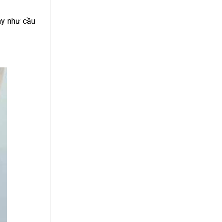
ày như cầu