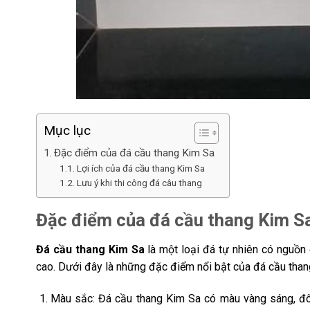
Mục lục
Đặc điểm của đá cầu thang Kim Sa
Lợi ích của đá cầu thang Kim Sa
Lưu ý khi thi công đá câu thang
Đặc điểm của đá cầu thang Kim S
Đá cầu thang Kim Sa
là một loại đá tự nhiên có nguồn
cao. Dưới đây là những đặc điểm nổi bật của đá cầu than
Màu sắc: Đá cầu thang Kim Sa có màu vàng sáng, đôi