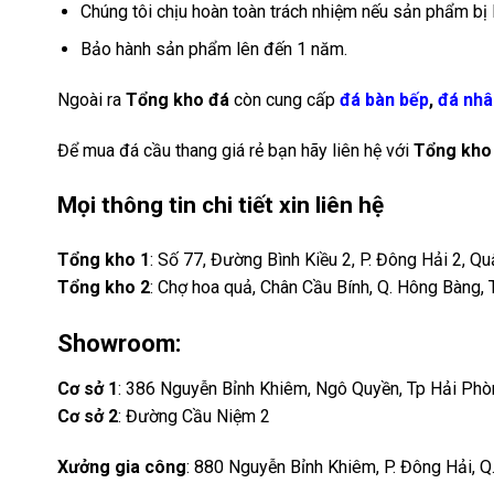
Chúng tôi chịu hoàn toàn trách nhiệm nếu sản phẩm bị l
Bảo hành sản phẩm lên đến 1 năm.
Ngoài ra
Tổng kho đá
còn cung cấp
đá bàn bếp
,
đá nhâ
Để mua đá cầu thang giá rẻ bạn hãy liên hệ với
Tổng kho
Mọi thông tin chi tiết xin liên hệ
Tổng kho 1
: Số 77, Đường Bình Kiều 2, P. Đông Hải 2, Q
Tổng kho 2
: Chợ hoa quả, Chân Cầu Bính, Q. Hông Bàng, 
Showroom
:
Cơ sở 1
: 386 Nguyễn Bỉnh Khiêm, Ngô Quyền, Tp Hải Ph
Cơ sở 2
: Đường Cầu Niệm 2
Xưởng gia công
: 880 Nguyễn Bỉnh Khiêm, P. Đông Hải, Q