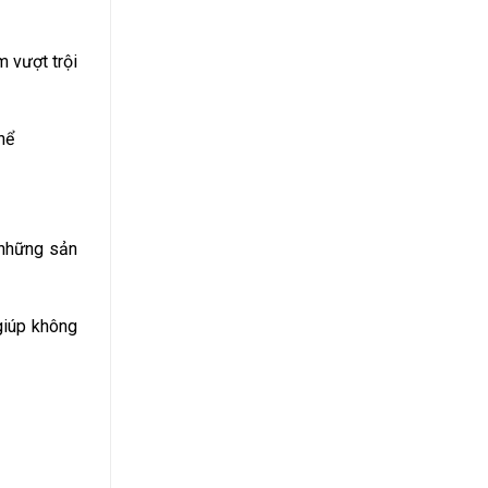
m vượt trội
hể
 những sản
giúp không