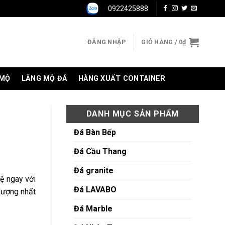
0922425888
ĐĂNG NHẬP
GIỎ HÀNG /
0
₫
 MỘ
LĂNG MỘ ĐÁ
HÀNG XUẤT CONTAINER
DANH MỤC SẢN PHẨM
Đá Bàn Bếp
Đá Cầu Thang
Đá granite
hệ ngay với
Đá LAVABO
lượng nhất
Đá Marble