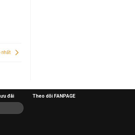
ẻ nhất
ưu đãi
Theo dõi FANPAGE