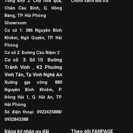
Tổng kho 2: Chợ hoa quả,
Chính sách đổi trả
Chân Cầu Bính, Q. Hồng
Bàng, TP. Hải Phòng
Showroom:
Cơ sở 1: 386 Nguyễn Bỉnh
Khiêm, Ngô Quyền, TP. Hải
Phòng
Cơ sở 2: Đường Cầu Niệm 2
Cơ sở 3: Số 10 Đường
Tránh Vinh , K2 Phường
Vinh Tân, Tp Vinh Nghệ An
Xưởng gja công: 880
Nguyễn Bỉnh Khiêm, P.
Đông Hải 1, Q. Hải An, TP.
Hải Phòng
Số điện thoại: 0922425888/
0932843388
Đăng ký nhận ưu đãi
Theo dõi FANPAGE