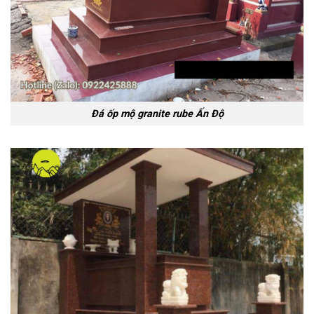
Đá ốp mộ granite rube Ấn Độ