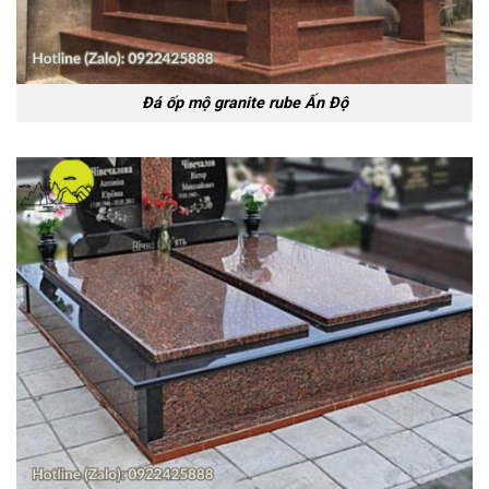
Đá ốp mộ granite rube Ấn Độ