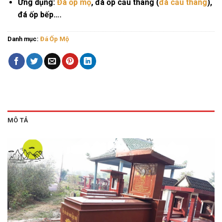
Ứng dụng:
Đá ốp mộ
, đá ốp cầu thang (
đá cầu thang
),
đá ốp bếp….
Danh mục:
Đá Ốp Mộ
MÔ TẢ