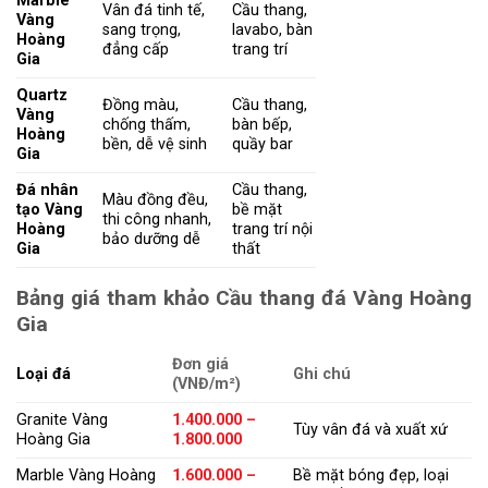
Marble
Vân đá tinh tế,
Cầu thang,
Vàng
sang trọng,
lavabo, bàn
Hoàng
đẳng cấp
trang trí
Gia
Quartz
Đồng màu,
Cầu thang,
Vàng
chống thấm,
bàn bếp,
Hoàng
bền, dễ vệ sinh
quầy bar
Gia
Đá nhân
Cầu thang,
Màu đồng đều,
tạo Vàng
bề mặt
thi công nhanh,
Hoàng
trang trí nội
bảo dưỡng dễ
Gia
thất
Bảng giá tham khảo Cầu thang đá Vàng Hoàng
Gia
Đơn giá
Loại đá
Ghi chú
(VNĐ/m²)
Granite Vàng
1.400.000 –
Tùy vân đá và xuất xứ
Hoàng Gia
1.800.000
Marble Vàng Hoàng
1.600.000 –
Bề mặt bóng đẹp, loại