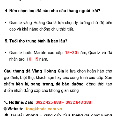
Nên chọn loại đá nào cho cầu thang ngoài trời?
Granite vàng Hoàng Gia là lựa chọn lý tưởng nhờ độ bền
cao và khả năng chống chịu thời tiết.
Tuổi thọ trung bình là bao lâu?
Granite hoặc Marble cao cấp:
15–30
năm; Quartz và đá
nhân tạo:
10–15
năm.
Cầu thang đá Vàng Hoàng Gia
là lựa chọn hoàn hảo cho
gia đình, biệt thự, khách sạn hay các công trình cao cấp. Sản
phẩm
bền bỉ
,
sang trọng
,
dễ bảo dưỡng
, đồng thời tạo
điểm nhấn đẳng cấp cho không gian sống.
📞
Hotline/Zalo:
0922 425 888 – 0932 843 388
🌐
Website:
tongkhoda.com.vn
🏠
tại Hải Phòng
– cung cấp
Cầu thang đá chất lượng