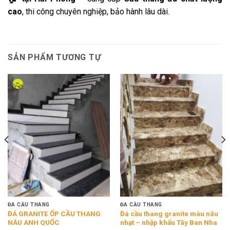
cao
, thi công chuyên nghiệp, bảo hành lâu dài.
SẢN PHẨM TƯƠNG TỰ
ĐÁ CẦU THANG
ĐÁ CẦU THANG
ĐÁ GRANITE ỐP CẦU THANG
Đá cầu thang granite màu nâu
NÂU ANH QUỐC
nhạt – nhập khẩu Tây Ban Nha